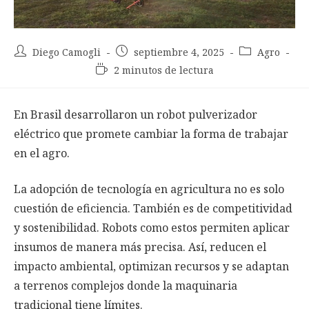
Autor
Entrada
Categoría
Diego Camogli
septiembre 4, 2025
Agro
de
publicada:
de
Tiempo
2 minutos de lectura
la
la
de
entrada:
entrada:
lectura:
En Brasil desarrollaron un robot pulverizador
eléctrico que promete cambiar la forma de trabajar
en el agro.
La adopción de tecnología en agricultura no es solo
cuestión de eficiencia. También es de competitividad
y sostenibilidad. Robots como estos permiten aplicar
insumos de manera más precisa. Así, reducen el
impacto ambiental, optimizan recursos y se adaptan
a terrenos complejos donde la maquinaria
tradicional tiene límites.