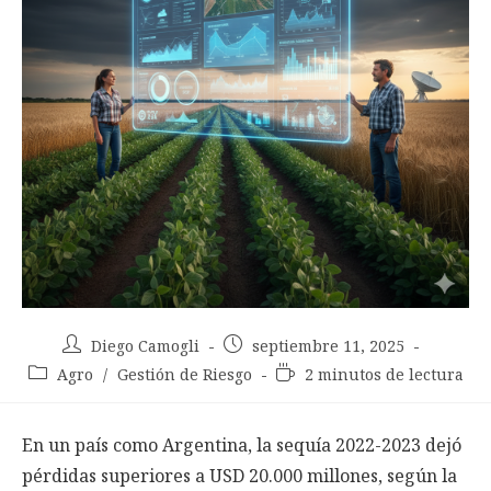
Autor
Entrada
Diego Camogli
septiembre 11, 2025
de
publicada:
Categoría
Tiempo
Agro
/
Gestión de Riesgo
2 minutos de lectura
la
de
de
entrada:
la
lectura:
entrada:
En un país como Argentina, la sequía 2022-2023 dejó
pérdidas superiores a USD 20.000 millones, según la